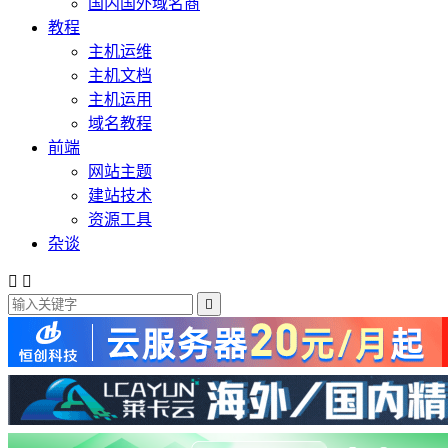
国内国外域名商
教程
主机运维
主机文档
主机运用
域名教程
前端
网站主题
建站技术
资源工具
杂谈


