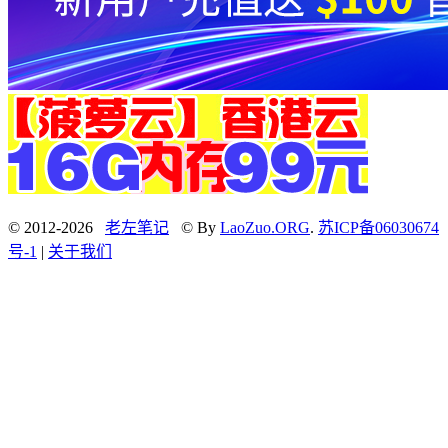
© 2012-2026
老左笔记
© By
LaoZuo.ORG
.
苏ICP备06030674
号-1
|
关于我们