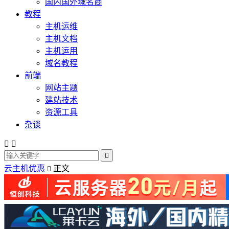
国内国外域名商
教程
主机运维
主机文档
主机运用
域名教程
前端
网站主题
建站技术
资源工具
杂谈



云主机优惠
正文
