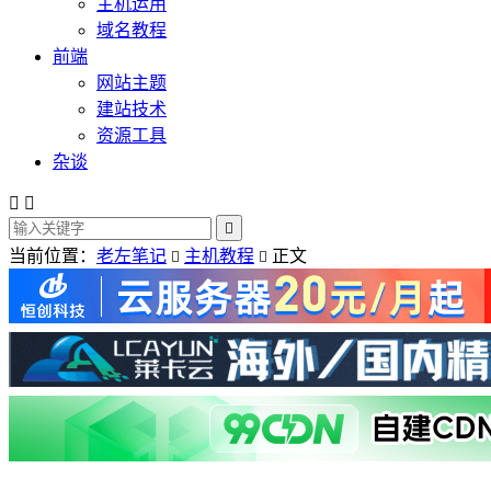
主机运用
域名教程
前端
网站主题
建站技术
资源工具
杂谈



当前位置：
老左笔记
主机教程
正文

