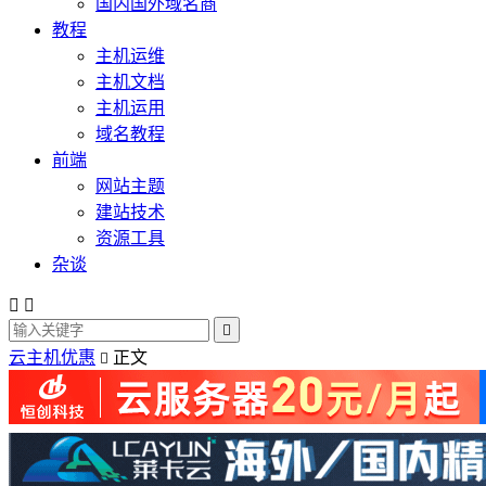
国内国外域名商
教程
主机运维
主机文档
主机运用
域名教程
前端
网站主题
建站技术
资源工具
杂谈



云主机优惠
正文
