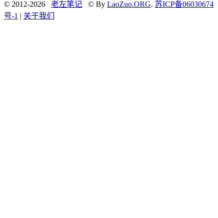
© 2012-2026
老左笔记
© By
LaoZuo.ORG
.
苏ICP备06030674
号-1
|
关于我们