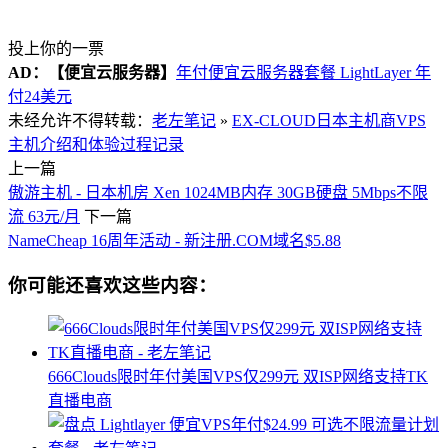
投上你的一票
AD：
【便宜云服务器】
年付便宜云服务器套餐 LightLayer 年
付24美元
未经允许不得转载：
老左笔记
»
EX-CLOUD日本主机商VPS
主机介绍和体验过程记录
上一篇
傲游主机 - 日本机房 Xen 1024MB内存 30GB硬盘 5Mbps不限
流 63元/月
下一篇
NameCheap 16周年活动 - 新注册.COM域名$5.88
你可能还喜欢这些内容：
666Clouds限时年付美国VPS仅299元 双ISP网络支持TK
直播电商