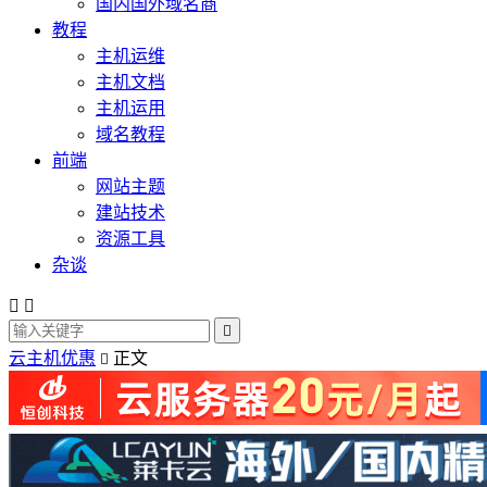
国内国外域名商
教程
主机运维
主机文档
主机运用
域名教程
前端
网站主题
建站技术
资源工具
杂谈



云主机优惠
正文
