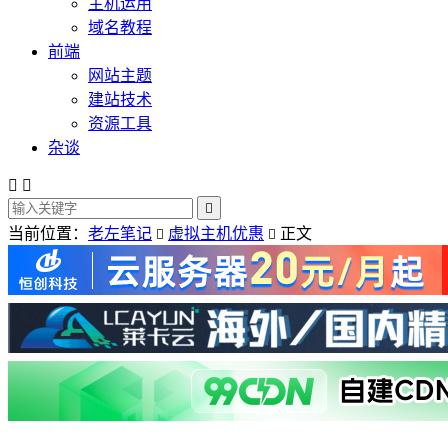
主机运用
域名教程
前端
网站主题
建站技术
资源工具
杂谈



当前位置：
老左笔记
虚拟主机优惠
正文

