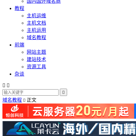
国内国外域名商
教程
主机运维
主机文档
主机运用
域名教程
前端
网站主题
建站技术
资源工具
杂谈



域名教程
正文
