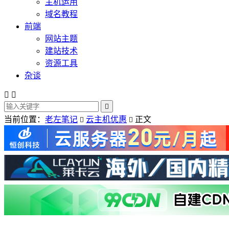
主机运用
域名教程
前端
网站主题
建站技术
资源工具
杂谈



当前位置：
老左笔记
云主机优惠
正文

