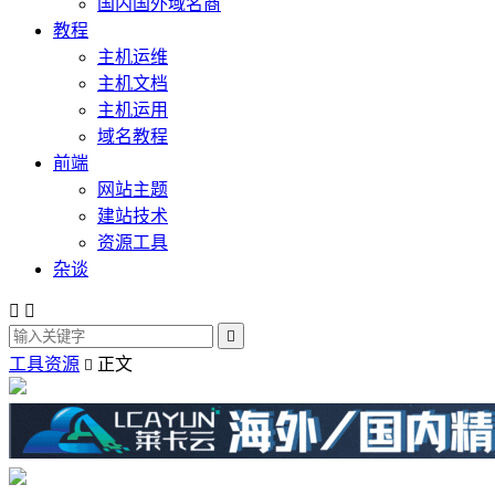
国内国外域名商
教程
主机运维
主机文档
主机运用
域名教程
前端
网站主题
建站技术
资源工具
杂谈



工具资源
正文
