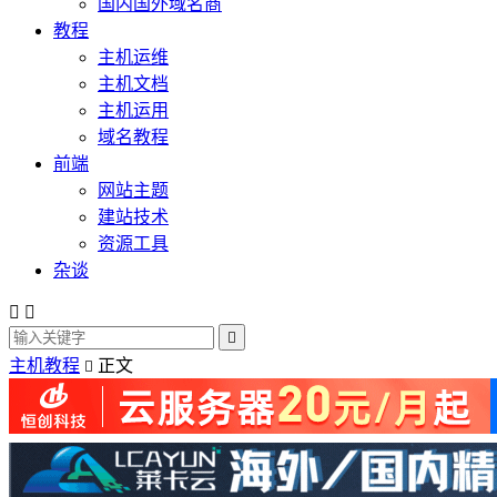
国内国外域名商
教程
主机运维
主机文档
主机运用
域名教程
前端
网站主题
建站技术
资源工具
杂谈



主机教程
正文
