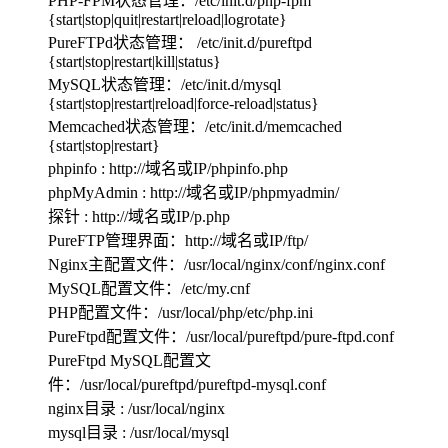
PHP-FPM状态管理：/etc/init.d/php-fpm
{start|stop|quit|restart|reload|logrotate}
PureFTPd状态管理： /etc/init.d/pureftpd
{start|stop|restart|kill|status}
MySQL状态管理：/etc/init.d/mysql
{start|stop|restart|reload|force-reload|status}
Memcached状态管理：/etc/init.d/memcached
{start|stop|restart}
phpinfo : http://域名或IP/phpinfo.php
phpMyAdmin : http://域名或IP/phpmyadmin/
探针 : http://域名或IP/p.php
PureFTP管理界面：http://域名或IP/ftp/
Nginx主配置文件：/usr/local/nginx/conf/nginx.conf
MySQL配置文件：/etc/my.cnf
PHP配置文件：/usr/local/php/etc/php.ini
PureFtpd配置文件：/usr/local/pureftpd/pure-ftpd.conf
PureFtpd MySQL配置文
件：/usr/local/pureftpd/pureftpd-mysql.conf
nginx目录 : /usr/local/nginx
mysql目录 : /usr/local/mysql