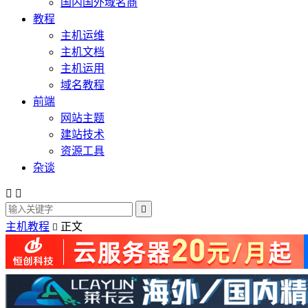
国内国外域名商
教程
主机运维
主机文档
主机运用
域名教程
前端
网站主题
建站技术
资源工具
杂谈



主机教程
正文
