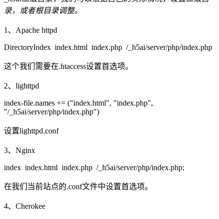
录，或者根目录调整。
1、Apache httpd
DirectoryIndex index.html index.php /_h5ai/server/php/index.php
这个我们需要在.htaccess设置首选项。
2、lighttpd
index-file.names += ("index.html", "index.php",
"/_h5ai/server/php/index.php")
设置lighttpd.conf
3、Nginx
index index.html index.php /_h5ai/server/php/index.php;
在我们当前站点的.conf文件中设置首选项。
4、Cherokee