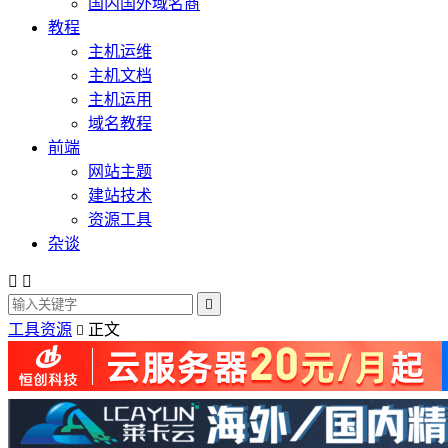
国内国外域名商
教程
主机运维
主机文档
主机运用
域名教程
前端
网站主题
建站技术
资源工具
杂谈



工具资源
正文
