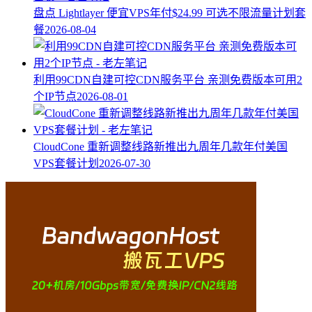
盘点 Lightlayer 便宜VPS年付$24.99 可选不限流量计划套
餐
2026-08-04
利用99CDN自建可控CDN服务平台 亲测免费版本可用2
个IP节点
2026-08-01
CloudCone 重新调整线路新推出九周年几款年付美国
VPS套餐计划
2026-07-30