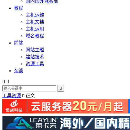
国内国外域名商
教程
主机运维
主机文档
主机运用
域名教程
前端
网站主题
建站技术
资源工具
杂谈



工具资源
正文
