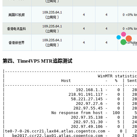
第四、Time4VPS MTR追踪测试
|------------------------------------------------------
|                                      WinMTR statistic
|                       Host              -   %  | Sent
|------------------------------------------------|-----
|                             192.168.1.1 -    0 |   28
|                          218.91.191.117 -    0 |   28
|                           58.221.27.145 -    0 |   28
|                             202.97.27.6 -    0 |   28
|                            202.97.55.45 -    0 |   28
|                   No response from host -  100 |    5
|                           202.97.35.138 -    0 |   28
|                            202.97.51.30 -    5 |   24
|                           202.97.49.106 -    0 |   28
|te0-7-0-26.ccr21.lax04.atlas.cogentco.com -    0 |   2
|   be2017.ccr22.lax01.atlas.cogentco.com -    0 |   28