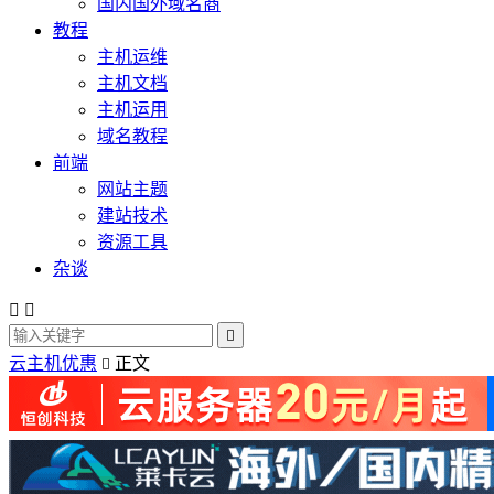
国内国外域名商
教程
主机运维
主机文档
主机运用
域名教程
前端
网站主题
建站技术
资源工具
杂谈



云主机优惠
正文
