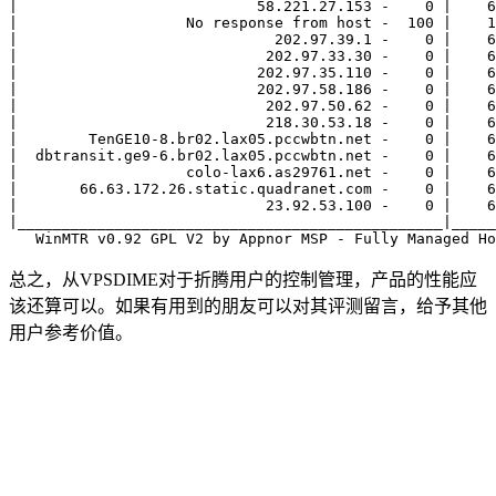
|                           58.221.27.153 -    0 |    6
|                   No response from host -  100 |    1
|                             202.97.39.1 -    0 |    6
|                            202.97.33.30 -    0 |    6
|                           202.97.35.110 -    0 |    6
|                           202.97.58.186 -    0 |    6
|                            202.97.50.62 -    0 |    6
|                            218.30.53.18 -    0 |    6
|        TenGE10-8.br02.lax05.pccwbtn.net -    0 |    6
|  dbtransit.ge9-6.br02.lax05.pccwbtn.net -    0 |    6
|                   colo-lax6.as29761.net -    0 |    6
|       66.63.172.26.static.quadranet.com -    0 |    6
|                            23.92.53.100 -    0 |    6
|________________________________________________|_____
总之，从VPSDIME对于折腾用户的控制管理，产品的性能应
该还算可以。如果有用到的朋友可以对其评测留言，给予其他
用户参考价值。