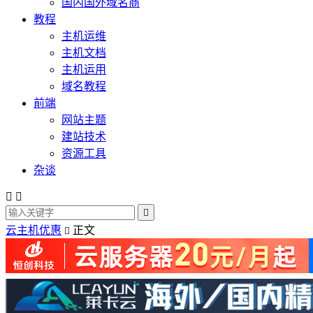
国内国外域名商
教程
主机运维
主机文档
主机运用
域名教程
前端
网站主题
建站技术
资源工具
杂谈



云主机优惠
正文
