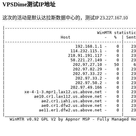
VPSDime测试IP地址
这次的活动是默认达拉斯数据中心的，测试IP 23.227.167.10
|------------------------------------------------------
|                                      WinMTR statistic
|                       Host              -   %  | Sent
|------------------------------------------------|-----
|                             192.168.1.1 -    0 |   23
|                           114.232.115.1 -    0 |   23
|                          218.91.191.117 -    0 |   23
|                           58.221.27.149 -    0 |   23
|                            202.97.27.10 -   50 |    6
|                            202.97.82.29 -    0 |   23
|                            202.97.33.22 -    0 |   23
|                             202.97.33.2 -    0 |   23
|                             202.97.50.2 -    0 |   23
|                           202.97.49.166 -    0 |   23
|        xe-4-1-3.mpr1.lax12.us.above.net -    0 |   23
|            ae10.cr1.lax112.us.above.net -    0 |   23
|               ae2.cr1.iah1.us.above.net -    0 |   23
|               ae0.cr1.dfw2.us.above.net -    0 |   23
|              ae11.er1.dfw2.us.above.net -    0 |   23
|________________________________________________|_____