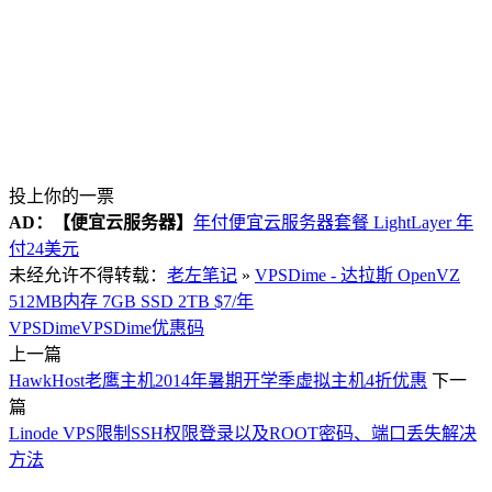
投上你的一票
AD：
【便宜云服务器】
年付便宜云服务器套餐 LightLayer 年
付24美元
未经允许不得转载：
老左笔记
»
VPSDime - 达拉斯 OpenVZ
512MB内存 7GB SSD 2TB $7/年
VPSDime
VPSDime优惠码
上一篇
HawkHost老鹰主机2014年暑期开学季虚拟主机4折优惠
下一
篇
Linode VPS限制SSH权限登录以及ROOT密码、端口丢失解决
方法