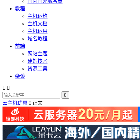
国内国外域名商
教程
主机运维
主机文档
主机运用
域名教程
前端
网站主题
建站技术
资源工具
杂谈



云主机优惠
正文
