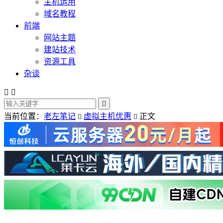
主机运用
域名教程
前端
网站主题
建站技术
资源工具
杂谈



当前位置：
老左笔记
虚拟主机优惠
正文

