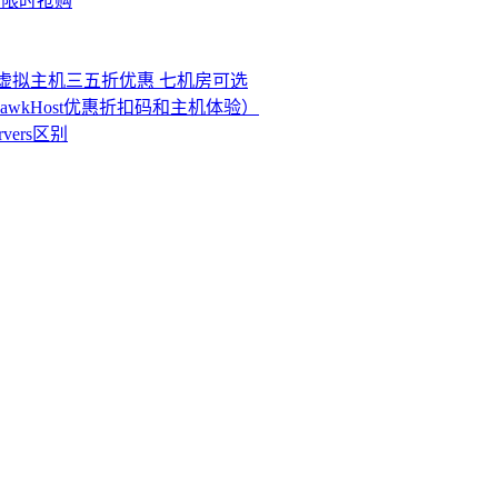
S限时抢购
机云虚拟主机三五折优惠 七机房可选
HawkHost优惠折扣码和主机体验）
ervers区别