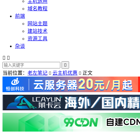
主机运用
域名教程
前端
网站主题
建站技术
资源工具
杂谈



当前位置：
老左笔记
云主机优惠
正文

