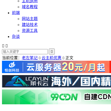
主机运用
域名教程
前端
网站主题
建站技术
资源工具
杂谈



当前位置：
老左笔记
云主机优惠
正文

