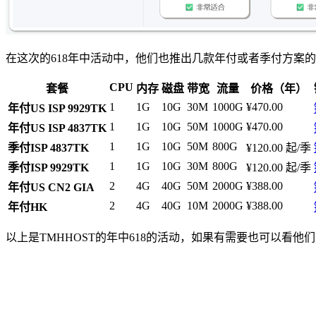
在这次的618年中活动中，他们也推出几款年付或者季付方案
CPU
套餐
内存
磁盘
带宽
流量
价格（年）
1
1G
10G
30M
1000G
¥470.00
年付US ISP 9929TK
1
1G
10G
50M
1000G
¥470.00
年付US ISP 4837TK
1
1G
10G
50M
800G
季付ISP 4837TK
¥120.00 起/季
1
1G
10G
30M
800G
季付ISP 9929TK
¥120.00 起/季
2
4G
40G
50M
2000G
¥388.00
年付US CN2 GIA
2
4G
40G
10M
2000G
¥388.00
年付HK
以上是TMHHOST的年中618的活动，如果有需要也可以看他们的