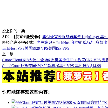
投上你的一票
AD：
【便宜云服务器】
年付便宜云服务器套餐 LightLayer 年
未经允许不得转载：
老左笔记
»
TmhHost 年中618活动 - 多
TmhHost VPS
美国9929 VPS
美国ISP VPS
上一篇
CstoneCloud 618大促：全场6折 英美原生IP + 香港CN2 VPS 支
CloudCone 补货美国圣路易斯机房年付VPS 年付低至$14.99
你可能还喜欢这些内容：