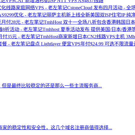
VPSCAT 新增洛杉矶ISP NTT VPS AS4837线路
CstoneCloud 发布四月活动
丽萨主机新上线全新美国双ISP住宅IP 纯净I
TmhHost 双十一全场八折包含香港韩国日
Tmhhost 夏季活动发布 提供美国/日本/
TmhHost商家新增日本CN2线路VPS主机 3Mbp
盘点 Lightlayer 便宜VPS年付$24.99 可选不限
但是最终比较稳定的还是那么一些主流服务商...
家的稳定性和安全性，这几个域名注册商值得选择...