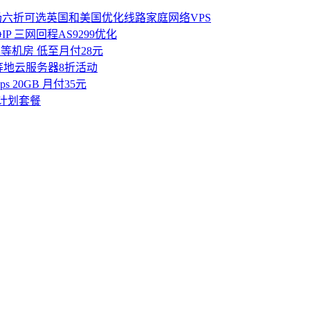
 - 全场六折可选英国和美国优化线路家庭网络VPS
P 三网回程AS9299优化
本等机房 低至月付28元
香港等地云服务器8折活动
s 20GB 月付35元
流量计划套餐