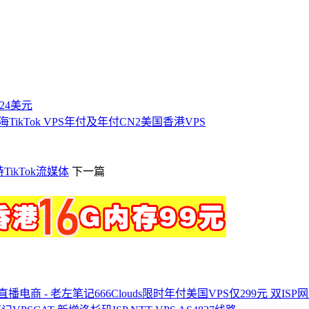
付24美元
款出海TikTok VPS年付及年付CN2美国香港VPS
持TikTok流媒体
下一篇
666Clouds限时年付美国VPS仅299元 双I