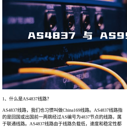
1、什么是AS4837线路？
AS4837线路，我们也习惯叫做China169线路。AS4837线路指
的是回国或出国前一两跳经过AS编号为4837节点的线路，属
于联通线路。AS4837线路由于线路负载低，速度和稳定性都