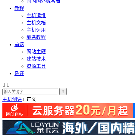
国内国外域名商
教程
主机运维
主机文档
主机运用
域名教程
前端
网站主题
建站技术
资源工具
杂谈



主机测评
正文
