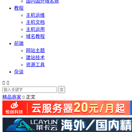
国内国外域名商
教程
主机运维
主机文档
主机运用
域名教程
前端
网站主题
建站技术
资源工具
杂谈



精品商家
正文
