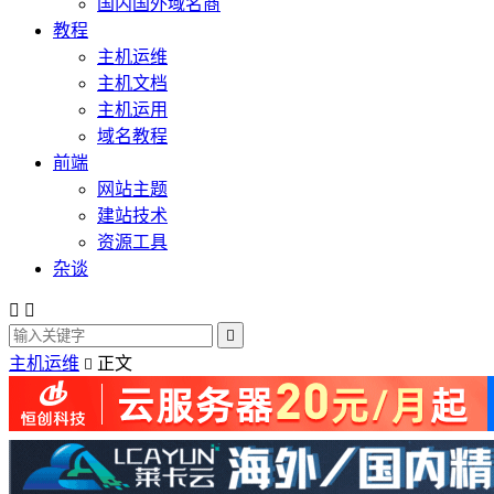
国内国外域名商
教程
主机运维
主机文档
主机运用
域名教程
前端
网站主题
建站技术
资源工具
杂谈



主机运维
正文
