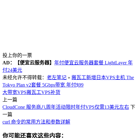
投上你的一票
AD：
【便宜云服务器】
年付便宜云服务器套餐 LightLayer 年
付24美元
未经允许不得转载：
老左笔记
»
搬瓦工新增日本VPS主机 The
Tokyo Plan v2套餐 5Gbps带宽 年付$99
大带宽VPS
搬瓦工VPS补货
上一篇
CloudCone 服务商八周年活动限时年付VPS仅需13美元左右
下
一篇
curl 命令的常用方法和参数详解
你可能还喜欢这些内容：