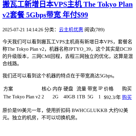
搬瓦工新增日本VPS主机 The Tokyo Plan
v2套餐 5Gbps带宽 年付$99
2025-07-21 14:14:26
分类：
云主机优惠
阅读(789)
今天我们可以看到搬瓦工VPS主机商有新增日本VPS，套餐名
称The Tokyo Plan v2，机器名称JPTYO_39，这个其实是DC39
的升级版本，三网CMI回程，去程三网独立的优化，这算是混
合线路。
我们还可以看到这个机器的特点在于带宽高达5Gbps。
IP
方案
核心
内存
硬盘
流量
带宽
价格
购买
The Tokyo Plan v2
2
2G
40GB
1TB
5G
1
$92.3/年
购买
原价是99美元一年，使用折扣码
BWHCGLUKKB
大约92美
元。独立的机房，不可以切换机房。