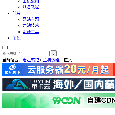
主机运用
域名教程
前端
网站主题
建站技术
资源工具
杂谈



当前位置：
老左笔记
主机运维
正文

