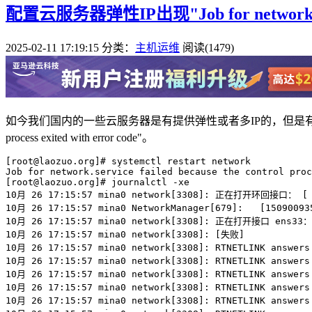
配置云服务器弹性IP出现"Job for network.service 
2025-02-11 17:19:15
分类：
主机运维
阅读(1479)
如今我们国内的一些云服务器是有提供弹性或者多IP的，但是有时候是需要重新配置
process exited with error code"。
[root@laozuo.org]# systemctl restart network

Job for network.service failed because the control proc
[root@laozuo.org]# journalctl -xe

10月 26 17:15:57 mina0 network[3308]: 正在打开环回接口： [ 
10月 26 17:15:57 mina0 NetworkManager[679]:   [150900935
10月 26 17:15:57 mina0 network[3308]: 正在打开接口 ens
10月 26 17:15:57 mina0 network[3308]: [失败]

10月 26 17:15:57 mina0 network[3308]: RTNETLINK answers:
10月 26 17:15:57 mina0 network[3308]: RTNETLINK answers:
10月 26 17:15:57 mina0 network[3308]: RTNETLINK answers:
10月 26 17:15:57 mina0 network[3308]: RTNETLINK answers:
10月 26 17:15:57 mina0 network[3308]: RTNETLINK answers: