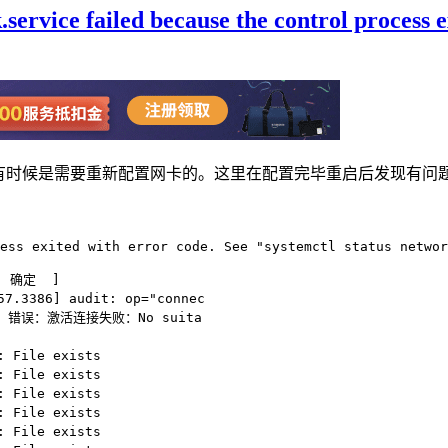
failed because the control process exi
网卡的。这里在配置完毕重启后发现有问题，看到有报错"Job for netwo
ess exited with error code. See "systemctl status networ
 确定  ]

7.3386] audit: op="connec

33： 错误：激活连接失败：No suita

 File exists

 File exists

 File exists

 File exists

 File exists
