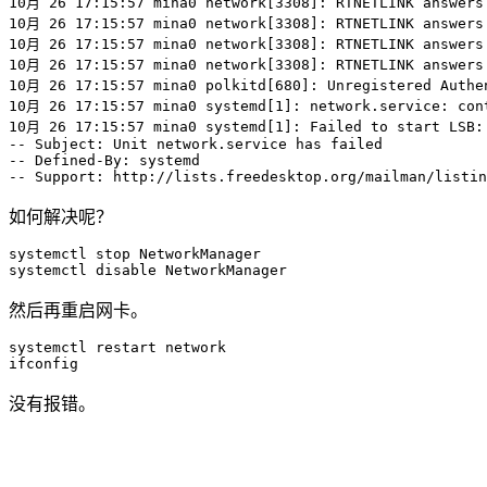
10月 26 17:15:57 mina0 network[3308]: RTNETLINK answers:
10月 26 17:15:57 mina0 network[3308]: RTNETLINK answers:
10月 26 17:15:57 mina0 network[3308]: RTNETLINK answers:
10月 26 17:15:57 mina0 network[3308]: RTNETLINK answers:
10月 26 17:15:57 mina0 polkitd[680]: Unregistered Authen
10月 26 17:15:57 mina0 systemd[1]: network.service: cont
10月 26 17:15:57 mina0 systemd[1]: Failed to start LSB: 
-- Subject: Unit network.service has failed

-- Defined-By: systemd

如何解决呢？
systemctl stop NetworkManager

然后再重启网卡。
systemctl restart network

没有报错。