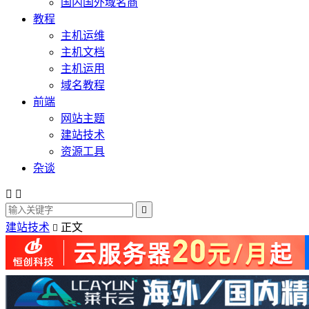
国内国外域名商
教程
主机运维
主机文档
主机运用
域名教程
前端
网站主题
建站技术
资源工具
杂谈



建站技术
正文
