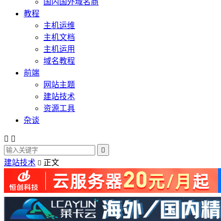
国内国外域名商
教程
主机运维
主机文档
主机运用
域名教程
前端
网站主题
建站技术
资源工具
杂谈



建站技术
正文
