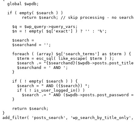
  global $wpdb;

  if ( empty( $search ) )

        return $search; // skip processing - no search 
    $q = $wp_query->query_vars;    

    $n = ! empty( $q['exact'] ) ? '' : '%';

    $search =

    $searchand = '';

    foreach ( (array) $q['search_terms'] as $term ) {

      $term = esc_sql( like_escape( $term ) );

      $search .= "{$searchand}($wpdb->posts.post_title 
      $searchand = ' AND ';

    }

    if ( ! empty( $search ) ) {

      $search = " AND ({$search}) ";

      if ( ! is_user_logged_in() )

        $search .= " AND ($wpdb->posts.post_password = 
    }

    return $search;

}
