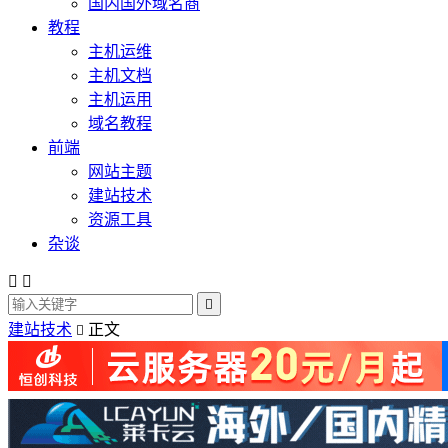
国内国外域名商
教程
主机运维
主机文档
主机运用
域名教程
前端
网站主题
建站技术
资源工具
杂谈



建站技术
正文
