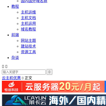
国内国外域名商
教程
主机运维
主机文档
主机运用
域名教程
前端
网站主题
建站技术
资源工具
杂谈



云主机优惠
正文
