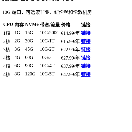
10G 端口，可选索非亚、纽伦堡和伦敦机房
CPU
NVMe
内存
带宽/流量
价格
链接
1G
15G
10G/500G
1核
€14.99/年
链接
2G
30G
10G/1T
2核
€15.99/年
链接
3G
45G
10G/2T
3核
€22.99/年
链接
4G
60G
10G/3T
4核
€27.99/年
链接
6G
90G
10G/4T
4核
€37.99/年
链接
8G
120G
10G/5T
4核
€47.99/年
链接