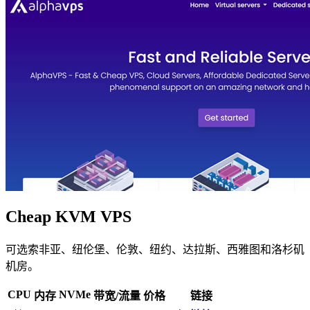
Cheap KVM VPS
可选索非亚、纽伦堡、伦敦、纽约、达拉斯、西雅图和洛杉矶
机房。
CPU
NVMe
内存
带宽/流量
价格
链接