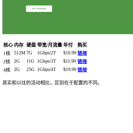
核心
内存
硬盘
带宽/月流量
年付
购买
512M
7G
1Gbps/2T
$10.99
1核
链接
2G
11G
1Gbps/3T
$11.99
2核
链接
2G
25G
1Gbps/4T
$19.99
4核
链接
其实和以往的活动相比，区别在于配置的不同。