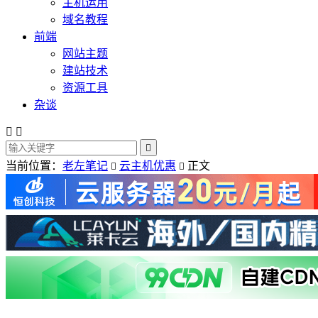
主机运用
域名教程
前端
网站主题
建站技术
资源工具
杂谈



当前位置：
老左笔记
云主机优惠
正文

