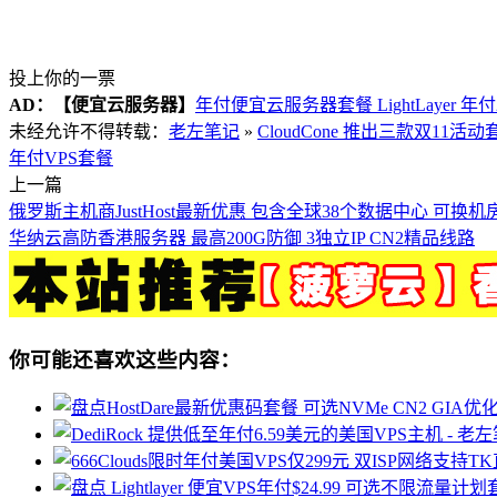
投上你的一票
AD：
【便宜云服务器】
年付便宜云服务器套餐 LightLayer 年
未经允许不得转载：
老左笔记
»
CloudCone 推出三款双11活动
年付VPS套餐
上一篇
俄罗斯主机商JustHost最新优惠 包含全球38个数据中心 可换机房
华纳云高防香港服务器 最高200G防御 3独立IP CN2精品线路
你可能还喜欢这些内容：