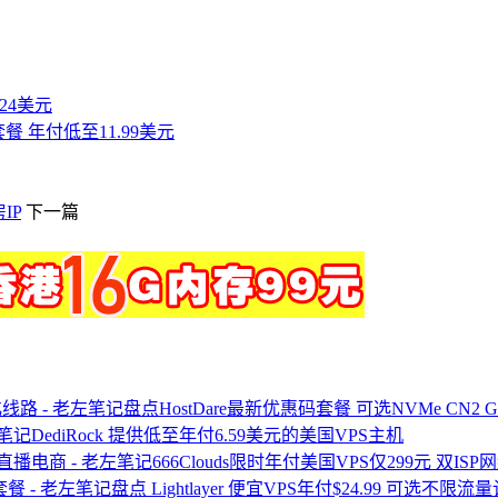
付24美元
套餐 年付低至11.99美元
IP
下一篇
盘点HostDare最新优惠码套餐 可选NVMe CN2 
DediRock 提供低至年付6.59美元的美国VPS主机
666Clouds限时年付美国VPS仅299元 双I
盘点 Lightlayer 便宜VPS年付$24.99 可选不限