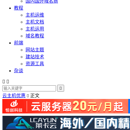
国内国外域名商
教程
主机运维
主机文档
主机运用
域名教程
前端
网站主题
建站技术
资源工具
杂谈



云主机优惠
正文
