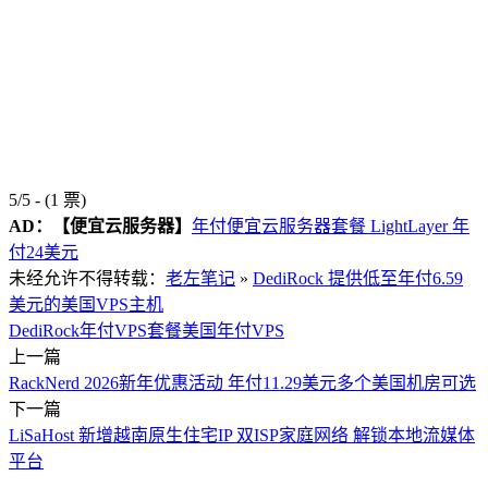
5/5 - (1 票)
AD：
【便宜云服务器】
年付便宜云服务器套餐 LightLayer 年
付24美元
未经允许不得转载：
老左笔记
»
DediRock 提供低至年付6.59
美元的美国VPS主机
DediRock
年付VPS套餐
美国年付VPS
上一篇
RackNerd 2026新年优惠活动 年付11.29美元多个美国机房可选
下一篇
LiSaHost 新增越南原生住宅IP 双ISP家庭网络 解锁本地流媒体
平台