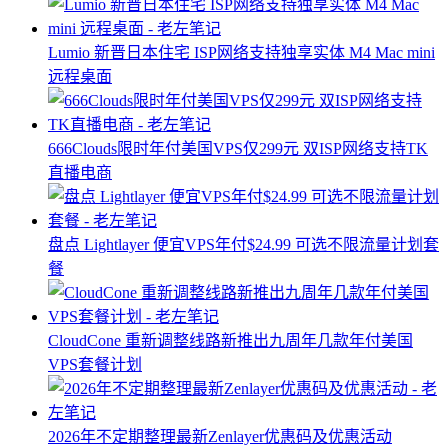
Lumio 新晋日本住宅 ISP网络支持独享实体 M4 Mac mini
远程桌面
666Clouds限时年付美国VPS仅299元 双ISP网络支持TK
直播电商
盘点 Lightlayer 便宜VPS年付$24.99 可选不限流量计划套
餐
CloudCone 重新调整线路新推出九周年几款年付美国
VPS套餐计划
2026年不定期整理最新Zenlayer优惠码及优惠活动