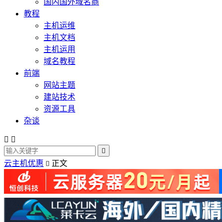
国内国外域名商
教程
主机运维
主机文档
主机运用
域名教程
前端
网站主题
建站技术
资源工具
杂谈



云主机优惠
正文
