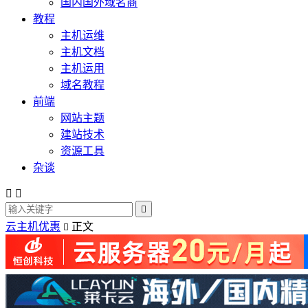
国内国外域名商
教程
主机运维
主机文档
主机运用
域名教程
前端
网站主题
建站技术
资源工具
杂谈



云主机优惠
正文
