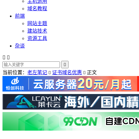
主机运用
域名教程
前端
网站主题
建站技术
资源工具
杂谈



当前位置：
老左笔记
证书域名优惠
正文

