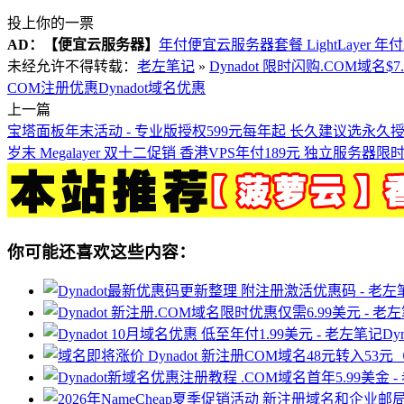
投上你的一票
AD：
【便宜云服务器】
年付便宜云服务器套餐 LightLayer 年
未经允许不得转载：
老左笔记
»
Dynadot 限时闪购.COM域名
COM注册优惠
Dynadot域名优惠
上一篇
宝塔面板年末活动 - 专业版授权599元每年起 长久建议选永久
岁末 Megalayer 双十二促销 香港VPS年付189元 独立服务器限
你可能还喜欢这些内容：
Dy