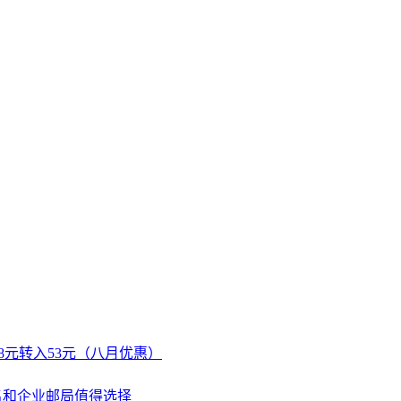
名48元转入53元（八月优惠）
册域名和企业邮局值得选择