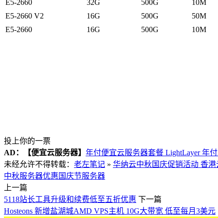
E5-2660
32G
500G
10M
E5-2660 V2
16G
500G
50M
E5-2660
16G
500G
10M
投上你的一票
AD：
【便宜云服务器】
年付便宜云服务器套餐 LightLayer 年
未经允许不得转载：
老左笔记
»
华纳云中秋国庆促销活动 香港
中秋服务器优惠
国庆节服务器
上一篇
5118站长工具升级和续费低至五折优惠
下一篇
Hosteons 新增盐湖城AMD VPS主机 10G大带宽 低至每月3美元