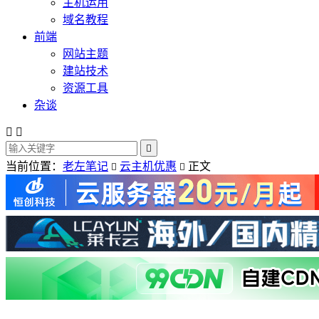
主机运用
域名教程
前端
网站主题
建站技术
资源工具
杂谈



当前位置：
老左笔记
云主机优惠
正文

