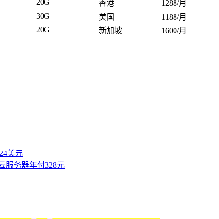
20G
香港
1288/月
30G
美国
1188/月
20G
新加坡
1600/月
付24美元
云服务器年付328元