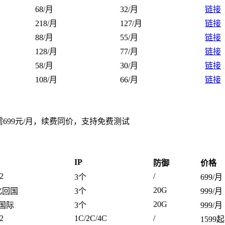
68/月
32/月
链接
218/月
127/月
链接
88/月
55/月
链接
128/月
77/月
链接
58/月
30/月
链接
108/月
66/月
链接
需699元/月，续费同价，支持免费测试
IP
防御
价格
2
/
3个
699/月
20G
化回国
3个
999/月
20G
纯国际
3个
999/月
2
1C/2C/4C
/
1599起