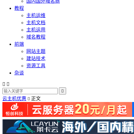
国内国外域名商
教程
主机运维
主机文档
主机运用
域名教程
前端
网站主题
建站技术
资源工具
杂谈



云主机优惠
正文
