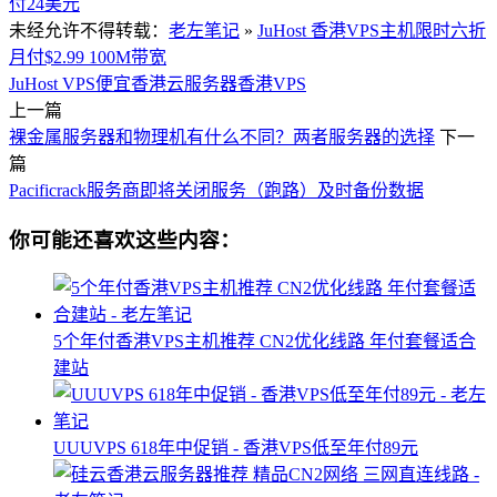
付24美元
未经允许不得转载：
老左笔记
»
JuHost 香港VPS主机限时六折
月付$2.99 100M带宽
JuHost VPS
便宜香港云服务器
香港VPS
上一篇
裸金属服务器和物理机有什么不同？两者服务器的选择
下一
篇
Pacificrack服务商即将关闭服务（跑路）及时备份数据
你可能还喜欢这些内容：
5个年付香港VPS主机推荐 CN2优化线路 年付套餐适合
建站
UUUVPS 618年中促销 - 香港VPS低至年付89元