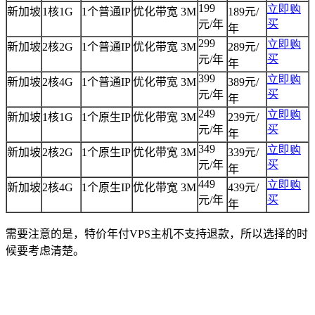
199
立即购
新加坡
1
核
1G
1
个普通
IP
优化带宽
3M
189
元/
买
元/年
年
299
立即购
新加坡
2
核
2G
1
个普通
IP
优化带宽
3M
289
元/
买
元/年
年
399
立即购
新加坡
2
核
4G
1
个普通
IP
优化带宽
3M
389
元/
买
元/年
年
249
立即购
新加坡
1
核
1G
1
个原生
IP
优化带宽
3M
239
元/
买
元/年
年
349
立即购
新加坡
2
核
2G
1
个原生
IP
优化带宽
3M
339
元/
买
元/年
年
449
立即购
新加坡
2
核
4G
1
个原生
IP
优化带宽
3M
439
元/
买
元/年
年
需要注意的是，特价年付VPS主机不支持退款，所以选择的时
候要考虑清楚。