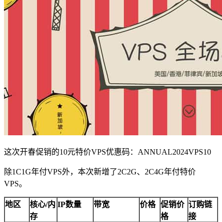
这次开春促销的10元特价VPS优惠码：
ANNUAL2024VPS10
除
1C1G
年付
VPS
外，本次新增了
2C2G
、
2C4G
年付特价
VPS
。
地区
核心
/
内
IP
数量
带宽
价格
促销价
订购链
存
格
接