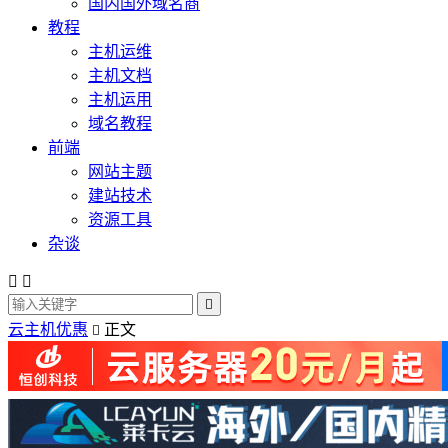
国内国外域名商
教程
主机运维
主机文档
主机运用
域名教程
前端
网站主题
建站技术
资源工具
杂谈



云主机优惠
正文
