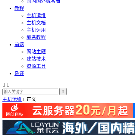
国内国外域名商
教程
主机运维
主机文档
主机运用
域名教程
前端
网站主题
建站技术
资源工具
杂谈



主机运维
正文
