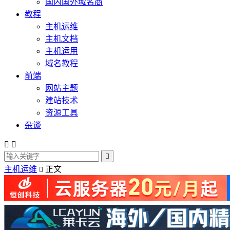
国内国外域名商
教程
主机运维
主机文档
主机运用
域名教程
前端
网站主题
建站技术
资源工具
杂谈



主机运维
正文
