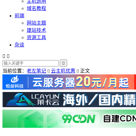
主机运用
域名教程
前端
网站主题
建站技术
资源工具
杂谈



当前位置：
老左笔记
云主机优惠
正文

