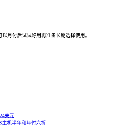
可以月付后试试好用再准备长期选择使用。
付24美元
VPS主机半年和年付六折