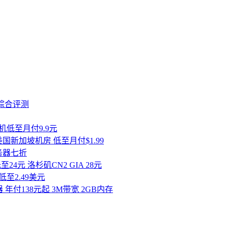
和综合评测
S主机低至月付9.9元
国新加坡机房 低至月付$1.99
服务器七折
至24元 洛杉矶CN2 GIA 28元
至2.49美元
付138元起 3M带宽 2GB内存