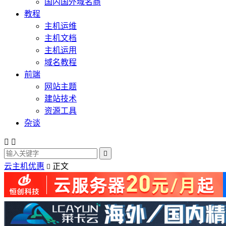
国内国外域名商
教程
主机运维
主机文档
主机运用
域名教程
前端
网站主题
建站技术
资源工具
杂谈



云主机优惠
正文
