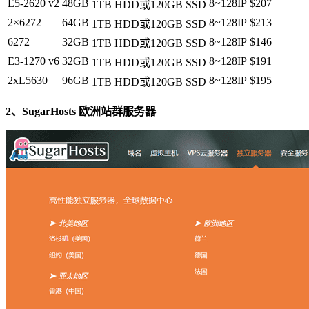
E5-2620 v2
48GB
8~128IP
$207
1TB HDD或120GB SSD
2×6272
64GB
8~128IP
$213
1TB HDD或120GB SSD
6272
32GB
8~128IP
$146
1TB HDD或120GB SSD
E3-1270 v6
32GB
8~128IP
$191
1TB HDD或120GB SSD
2xL5630
96GB
8~128IP
$195
1TB HDD或120GB SSD
2、SugarHosts 欧洲站群服务器