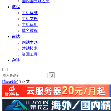
国内国外域名商
教程
主机运维
主机文档
主机运用
域名教程
前端
网站主题
建站技术
资源工具
杂谈



精品商家
正文
