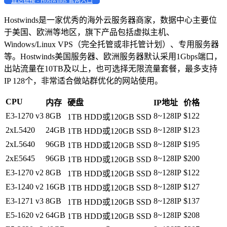
直达链接 - Hostwinds 官网入口
Hostwinds是一家优秀的海外云服务器商家，数据中心主要位
于美国、欧洲等地区，旗下产品包括虚拟主机、
Windows/Linux VPS（完全托管或非托管计划）、专用服务器
等。Hostwinds美国服务器、欧洲服务器默认采用1Gbps端口，
出站流量在10TB及以上，也可选择无限流量套餐，最多支持
IP 128个，非常适合做站群优化的网站使用。
CPU
内存
硬盘
IP地址
价格
E3-1270 v3
8GB
8~128IP
$122
1TB HDD或120GB SSD
2xL5420
24GB
8~128IP
$123
1TB HDD或120GB SSD
2xL5640
96GB
8~128IP
$195
1TB HDD或120GB SSD
2xE5645
96GB
8~128IP
$200
1TB HDD或120GB SSD
E3-1270 v2
8GB
8~128IP
$122
1TB HDD或120GB SSD
E3-1240 v2
16GB
8~128IP
$127
1TB HDD或120GB SSD
E3-1271 v3
8GB
8~128IP
$137
1TB HDD或120GB SSD
E5-1620 v2
64GB
8~128IP
$208
1TB HDD或120GB SSD