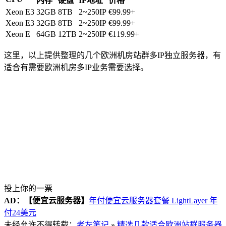
内存
硬盘
IP地址
价格
Xeon E3
32GB
8TB
2~250IP
€99.99+
Xeon E3
32GB
8TB
2~250IP
€99.99+
Xeon E
64GB
12TB
2~250IP
€119.99+
这里，以上提供整理的几个欧洲机房站群多IP独立服务器，有
适合有需要欧洲机房多IP业务需要选择。
投上你的一票
AD：
【便宜云服务器】
年付便宜云服务器套餐 LightLayer 年
付24美元
未经允许不得转载：
老左笔记
»
精选几款适合欧洲站群服务器