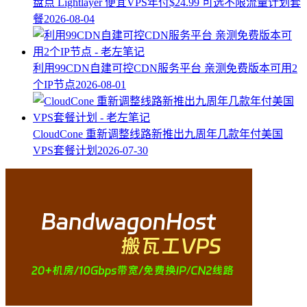
盘点 Lightlayer 便宜VPS年付$24.99 可选不限流量计划套
餐
2026-08-04
利用99CDN自建可控CDN服务平台 亲测免费版本可用2
个IP节点
2026-08-01
CloudCone 重新调整线路新推出九周年几款年付美国
VPS套餐计划
2026-07-30