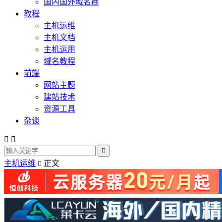
国内国外域名商
教程
主机运维
主机文档
主机运用
域名教程
前端
网站主题
建站技术
资源工具
杂谈



主机运维
正文
