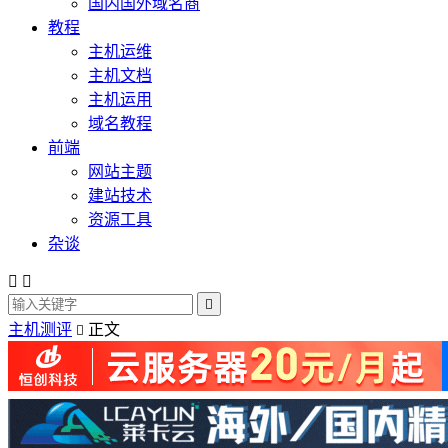
国内国外域名商
教程
主机运维
主机文档
主机运用
域名教程
前端
网站主题
建站技术
资源工具
杂谈



主机测评
正文
