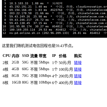
这里我们随机测试电信回程也是59.43节点。
CPU
SSD
IP
内存
流量
带宽
价格
购买
2GB
50G
5Mbps
2核
不限
1个
50元/月
链接
4GB
60G
5Mbps
4核
不限
1个
100元/月
链接
8GB
70G
10Mbps
4核
不限
4个
200元/月
链接
16GB
80G
10Mbps
8核
不限
6个
400元/月
链接