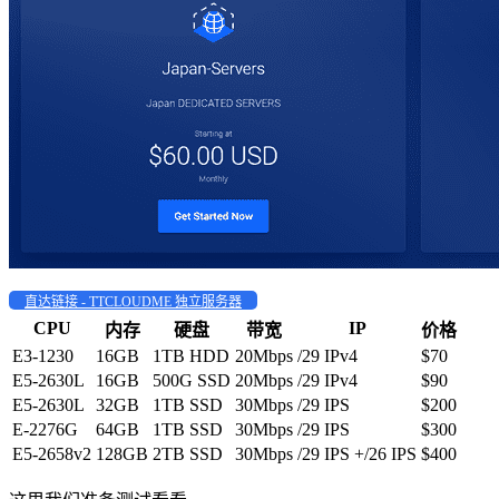
直达链接 - TTCLOUDME 独立服务器
CPU
IP
内存
硬盘
带宽
价格
E3-1230
16GB
1TB HDD
20Mbps
/29 IPv4
$70
E5-2630L
16GB
500G SSD
20Mbps
/29 IPv4
$90
E5-2630L
32GB
1TB SSD
30Mbps
/29 IPS
$200
E-2276G
64GB
1TB SSD
30Mbps
/29 IPS
$300
E5-2658v2
128GB
2TB SSD
30Mbps
/29 IPS +/26 IPS
$400