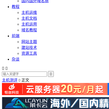
国内国外域名商
教程
主机运维
主机文档
主机运用
域名教程
前端
网站主题
建站技术
资源工具
杂谈



主机测评
正文
