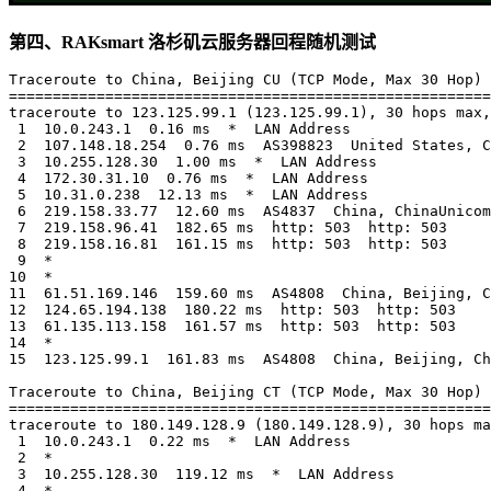
第四、RAKsmart 洛杉矶云服务器回程随机测试
Traceroute to China, Beijing CU (TCP Mode, Max 30 Hop)

=======================================================
traceroute to 123.125.99.1 (123.125.99.1), 30 hops max,
 1  10.0.243.1  0.16 ms  *  LAN Address

 2  107.148.18.254  0.76 ms  AS398823  United States, C
 3  10.255.128.30  1.00 ms  *  LAN Address

 4  172.30.31.10  0.76 ms  *  LAN Address

 5  10.31.0.238  12.13 ms  *  LAN Address

 6  219.158.33.77  12.60 ms  AS4837  China, ChinaUnicom

 7  219.158.96.41  182.65 ms  http: 503  http: 503

 8  219.158.16.81  161.15 ms  http: 503  http: 503

 9  *

10  *

11  61.51.169.146  159.60 ms  AS4808  China, Beijing, C
12  124.65.194.138  180.22 ms  http: 503  http: 503

13  61.135.113.158  161.57 ms  http: 503  http: 503

14  *

15  123.125.99.1  161.83 ms  AS4808  China, Beijing, Ch
Traceroute to China, Beijing CT (TCP Mode, Max 30 Hop)

=======================================================
traceroute to 180.149.128.9 (180.149.128.9), 30 hops ma
 1  10.0.243.1  0.22 ms  *  LAN Address

 2  *

 3  10.255.128.30  119.12 ms  *  LAN Address

 4  *
