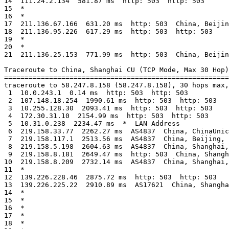
14  111.24.2.134  581.87 ms  http: 503  http: 503

15  *

16  *

17  211.136.67.166  631.20 ms  http: 503  China, Beijin
18  211.136.95.226  617.29 ms  http: 503  http: 503

19  *

20  *

21  211.136.25.153  771.99 ms  http: 503  China, Beijin
Traceroute to China, Shanghai CU (TCP Mode, Max 30 Hop)

=======================================================
traceroute to 58.247.8.158 (58.247.8.158), 30 hops max,
 1  10.0.243.1  0.14 ms  http: 503  http: 503

 2  107.148.18.254  1990.61 ms  http: 503  http: 503

 3  10.255.128.30  2093.41 ms  http: 503  http: 503

 4  172.30.31.10  2154.99 ms  http: 503  http: 503

 5  10.31.0.238  2234.47 ms  *  LAN Address

 6  219.158.33.77  2262.27 ms  AS4837  China, ChinaUnic
 7  219.158.117.1  2513.56 ms  AS4837  China, Beijing, 
 8  219.158.5.198  2604.63 ms  AS4837  China, Shanghai,
 9  219.158.8.181  2649.47 ms  http: 503  China, Shangh
10  219.158.8.209  2732.14 ms  AS4837  China, Shanghai,
11  *

12  139.226.228.46  2875.72 ms  http: 503  http: 503

13  139.226.225.22  2910.89 ms  AS17621  China, Shangha
14  *

15  *

16  *

17  *

18  *
