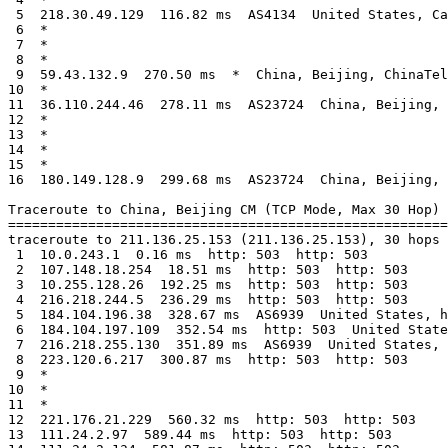
 5  218.30.49.129  116.82 ms  AS4134  United States, Ca
 6  *

 7  *

 8  *

 9  59.43.132.9  270.50 ms  *  China, Beijing, ChinaTel
10  *

11  36.110.244.46  278.11 ms  AS23724  China, Beijing, 
12  *

13  *

14  *

15  *

16  180.149.128.9  299.68 ms  AS23724  China, Beijing, 
Traceroute to China, Beijing CM (TCP Mode, Max 30 Hop)

=======================================================
traceroute to 211.136.25.153 (211.136.25.153), 30 hops 
 1  10.0.243.1  0.16 ms  http: 503  http: 503

 2  107.148.18.254  18.51 ms  http: 503  http: 503

 3  10.255.128.26  192.25 ms  http: 503  http: 503

 4  216.218.244.5  236.29 ms  http: 503  http: 503

 5  184.104.196.38  328.67 ms  AS6939  United States, h
 6  184.104.197.109  352.54 ms  http: 503  United State
 7  216.218.255.130  351.89 ms  AS6939  United States, 
 8  223.120.6.217  300.87 ms  http: 503  http: 503

 9  *

10  *

11  *

12  221.176.21.229  560.32 ms  http: 503  http: 503

13  111.24.2.97  589.44 ms  http: 503  http: 503
