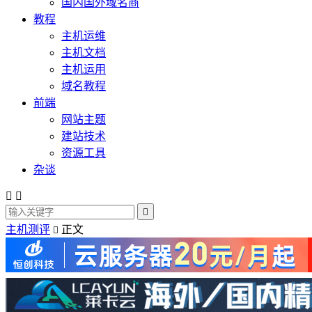
国内国外域名商
教程
主机运维
主机文档
主机运用
域名教程
前端
网站主题
建站技术
资源工具
杂谈



主机测评
正文
