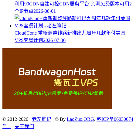
利用99CDN自建可控CDN服务平台 亲测免费版本可用2
个IP节点
2026-08-01
CloudCone 重新调整线路新推出九周年几款年付美国
VPS套餐计划
2026-07-30
© 2012-2026
老左笔记
© By
LaoZuo.ORG
.
苏ICP备06030674
号-1
|
关于我们