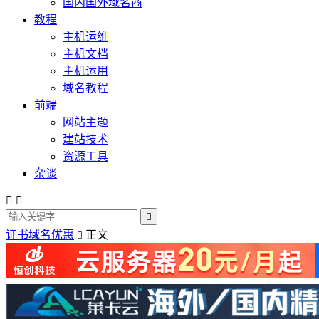
国内国外域名商
教程
主机运维
主机文档
主机运用
域名教程
前端
网站主题
建站技术
资源工具
杂谈



证书域名优惠
正文
