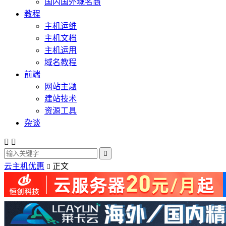
国内国外域名商
教程
主机运维
主机文档
主机运用
域名教程
前端
网站主题
建站技术
资源工具
杂谈



云主机优惠
正文
