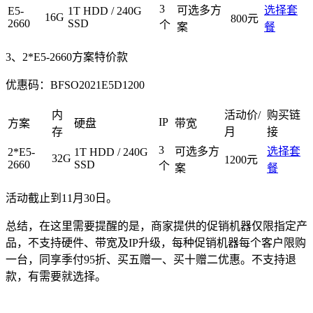
3
可选多方
选择套
E5-
1T HDD / 240G
16G
800元
2660
SSD
个
案
餐
3、2*E5-2660方案特价款
优惠码：
BFSO2021E5D1200
内
活动价/
购买链
IP
方案
硬盘
带宽
存
月
接
3
可选多方
选择套
2*E5-
1T HDD / 240G
32G
1200元
2660
SSD
个
案
餐
活动截止到11月30日。
总结，在这里需要提醒的是，商家提供的促销机器仅限指定产
品，不支持硬件、带宽及IP升级，每种促销机器每个客户限购
一台，同享季付95折、买五赠一、买十赠二优惠。不支持退
款，有需要就选择。