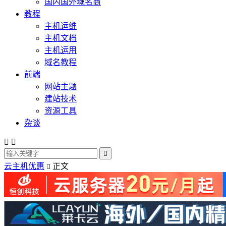
国内国外域名商
教程
主机运维
主机文档
主机运用
域名教程
前端
网站主题
建站技术
资源工具
杂谈



云主机优惠
正文
