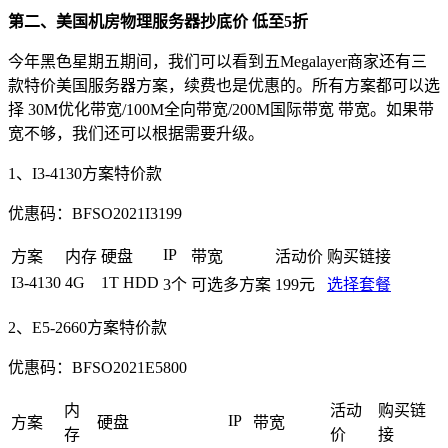
第二、美国机房物理服务器抄底价 低至5折
今年黑色星期五期间，我们可以看到五Megalayer商家还有三
款特价美国服务器方案，续费也是优惠的。所有方案都可以选
择 30M优化带宽/100M全向带宽/200M国际带宽 带宽。如果带
宽不够，我们还可以根据需要升级。
1、I3-4130方案特价款
优惠码：
BFSO2021I3199
IP
方案
内存
硬盘
带宽
活动价
购买链接
I3-4130
4G
1T HDD
3个
可选多方案
199元
选择套餐
2、E5-2660方案特价款
优惠码：
BFSO2021E5800
内
活动
购买链
IP
方案
硬盘
带宽
存
价
接