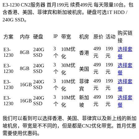
E3-1230 CN2服务器 首月199元 续费499元 每天限量10台。包
含香港、美国、菲律宾和新加坡机房。硬盘可选1T HDD /
240G SSD。
购买链
IP
方案
内存
硬盘
带宽
机房
原价
活动
接
3
499
199
10M优
选择套
E3-
240G
8GB
香港
1230
SSD
个
元
元
化
餐
3
499
199
30M优
选择套
E3-
240G
8GB
美国
1230
SSD
个
元
元
化
餐
3
499
199
10M优
菲律
选择套
E3-
240G
16GB
1230
SSD
个
元
元
化
宾
餐
3
499
199
10M优
新加
选择套
E3-
240G
16GB
1230
SSD
个
元
元
化
坡
餐
我们可以看到可以选择香港、美国、菲律宾以及新上线的新加
坡机房，带宽是不不同的，但是都是CN2优化带宽。首月优惠
需要使用优惠码。