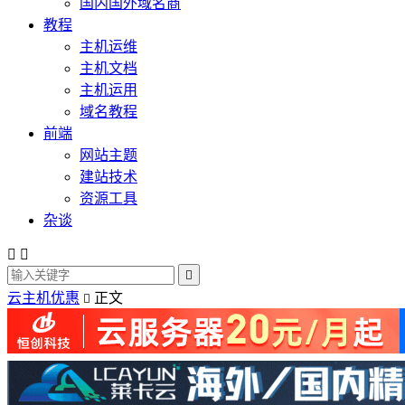
国内国外域名商
教程
主机运维
主机文档
主机运用
域名教程
前端
网站主题
建站技术
资源工具
杂谈



云主机优惠
正文
