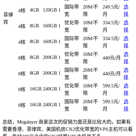
国际带
20M/不
249.5元/
选
4GB
120GB
1
4核
宽
限
月
择
菲律
宾
优化带
10M/不
334.5元/
选
8GB
160GB
1
4核
宽
限
月
择
国际带
20M/不
334.5元/
选
8GB
160GB
1
4核
宽
限
月
择
优化带
10M/不
选
8GB
200GB
1
8核
440元/月
宽
限
择
国际带
20M/不
选
8GB
200GB
1
8核
440元/月
宽
限
择
优化带
10M/不
599.5元/
选
16GB
240GB
1
8核
宽
限
月
择
国际带
20M/不
599.5元/
选
16GB
240GB
1
8核
宽
限
月
择
总结，Megalayer 商家这次的促销力度还是比较大的。如果有
需要香港、菲律宾、美国机房CN2优化带宽的VPS主机可以看