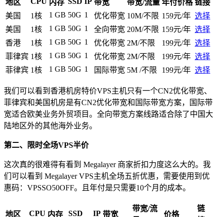
CPU
SSD
IP
地区
内存
带宽
带宽/流量
年付价格
链接
1 GB
50G
1
美国
1核
优化带宽
10M/不限
159元/年
选择
1 GB
50G
1
美国
1核
全向带宽
20M/不限
159元/年
选择
1 GB
50G
1
香港
1核
优化带宽
2M/不限
199元/年
选择
1 GB
50G
1
菲律宾
1核
优化带宽
2M/不限
199元/年
选择
1 GB
50G
1
菲律宾
1核
国际带宽
5M /不限
199元/年
选择
我们可以看到香港机房特价VPS主机只有一个CN2优化带宽、
菲律宾和美国机房是有CN2优化带宽和国际带宽方案，国际带
宽适合欧美业务外贸项目。全向带宽方案线路适合除了中国大
陆地区外的其他海外业务。
第二、限时全场VPS半价
这次真的很难得有看到 Megalayer 商家折扣力度这么大的。我
们可以看到 Megalayer VPS主机全场五折优惠，需要使用到优
惠码：
VPSSO50OFF
。且年付是只需要10个月的成本。
带宽/流
链
CPU
SSD
IP
地区
内存
带宽
价格