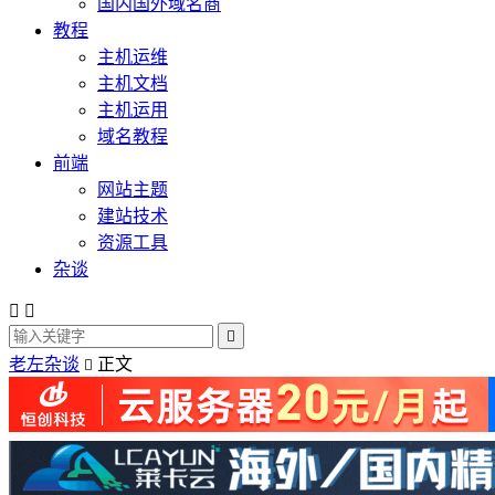
国内国外域名商
教程
主机运维
主机文档
主机运用
域名教程
前端
网站主题
建站技术
资源工具
杂谈



老左杂谈
正文
