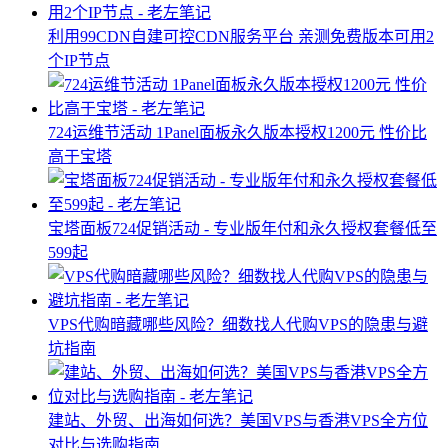
利用99CDN自建可控CDN服务平台 亲测免费版本可用2
个IP节点
724运维节活动 1Panel面板永久版本授权1200元 性价比
高于宝塔
宝塔面板724促销活动 - 专业版年付和永久授权套餐低至
599起
VPS代购暗藏哪些风险？细数找人代购VPS的隐患与避
坑指南
建站、外贸、出海如何选？美国VPS与香港VPS全方位
对比与选购指南